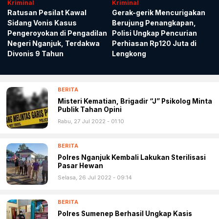
Kriminal
Kriminal
Ratusan Pesilat Kawal
Gerak-gerik Mencurigakan
Sidang Vonis Kasus
Berujung Penangkapan,
Pengeroyokan di Pengadilan
Polisi Ungkap Pencurian
Negeri Nganjuk, Terdakwa
Perhiasan Rp120 Juta di
Divonis 9 Tahun
Lengkong
BERITA
Misteri Kematian, Brigadir “J” Psikolog Minta
Publik Tahan Opini
Rabu, 27 Jul 2022 - 01:10
BERITA
Polres Nganjuk Kembali Lakukan Sterilisasi
Pasar Hewan
Selasa, 26 Jul 2022 - 09:14
BERITA
Polres Sumenep Berhasil Ungkap Kasis