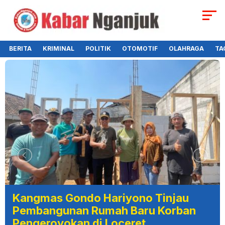
BERITA
KRIMINAL
POLITIK
OTOMOTIF
OLAHRAGA
TA
Kangmas Gondo Hariyono Tinjau
Pembangunan Rumah Baru Korban
Pengeroyokan di Loceret