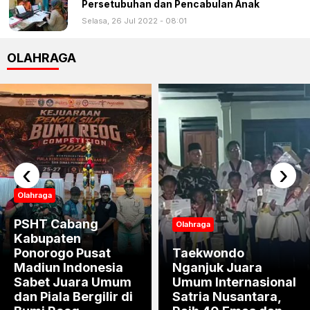
Persetubuhan dan Pencabulan Anak
Selasa, 26 Jul 2022 - 08:01
OLAHRAGA
‹
›
Olahraga
PSHT Cabang
Olahraga
Kabupaten
Ponorogo Pusat
Taekwondo
Madiun Indonesia
Nganjuk Juara
Sabet Juara Umum
Umum Internasional
dan Piala Bergilir di
Satria Nusantara,