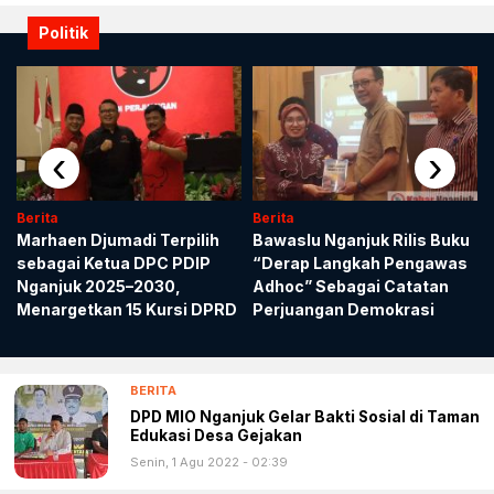
Politik
‹
›
Berita
Berita
Marhaen Djumadi Terpilih
Bawaslu Nganjuk Rilis Buku
sebagai Ketua DPC PDIP
“Derap Langkah Pengawas
Nganjuk 2025–2030,
Adhoc” Sebagai Catatan
Menargetkan 15 Kursi DPRD
Perjuangan Demokrasi
BERITA
DPD MIO Nganjuk Gelar Bakti Sosial di Taman
Edukasi Desa Gejakan
Senin, 1 Agu 2022 - 02:39