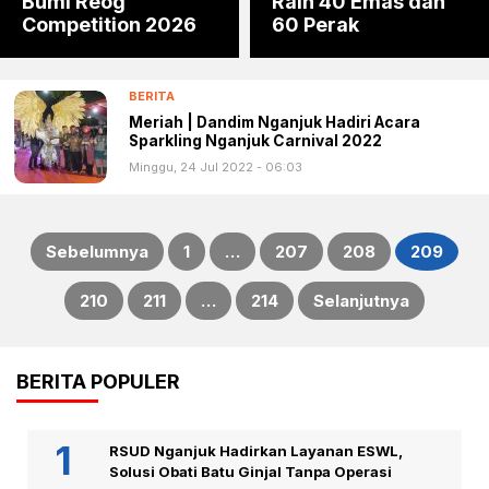
Bumi Reog
Raih 40 Emas dan
Competition 2026
60 Perak
BERITA
Meriah | Dandim Nganjuk Hadiri Acara
Sparkling Nganjuk Carnival 2022
Minggu, 24 Jul 2022 - 06:03
Sebelumnya
1
…
207
208
209
Paginasi
210
211
…
214
Selanjutnya
pos
BERITA POPULER
RSUD Nganjuk Hadirkan Layanan ESWL,
Solusi Obati Batu Ginjal Tanpa Operasi