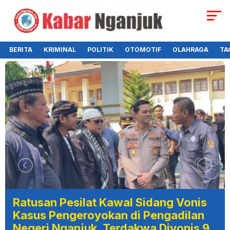
BERITA
KRIMINAL
POLITIK
OTOMOTIF
OLAHRAGA
TA
Ratusan Pesilat Kawal Sidang Vonis
Kasus Pengeroyokan di Pengadilan
Negeri Nganjuk, Terdakwa Divonis 9