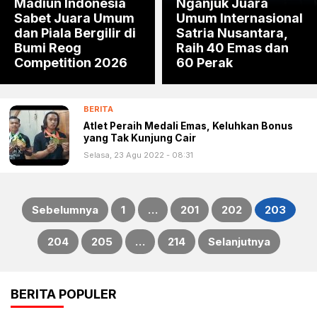
Madiun Indonesia
Nganjuk Juara
Sabet Juara Umum
Umum Internasional
dan Piala Bergilir di
Satria Nusantara,
Bumi Reog
Raih 40 Emas dan
Competition 2026
60 Perak
BERITA
Atlet Peraih Medali Emas, Keluhkan Bonus
yang Tak Kunjung Cair
Selasa, 23 Agu 2022 - 08:31
Sebelumnya
1
…
201
202
203
Paginasi
204
205
…
214
Selanjutnya
pos
BERITA POPULER