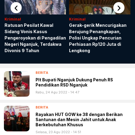
‹
›
Kriminal
Kriminal
Ratusan Pesilat Kawal
Gerak-gerik Mencurigakan
Sidang Vonis Kasus
Berujung Penangkapan,
Pengeroyokan di Pengadilan
Polisi Ungkap Pencurian
Negeri Nganjuk, Terdakwa
Perhiasan Rp120 Juta di
Divonis 9 Tahun
Lengkong
BERITA
Plt Bupati Nganjuk Dukung Penuh RS
Pendidikan RSD Nganjuk
Rabu, 24 Agu 2022 - 14:47
BERITA
Rayakan HUT GOW ke 38 dengan Berikan
Santunan dan Mesin Jahit untuk Anak
Berkebutuhan Khusus
Selasa, 23 Agu 2022 - 14:51