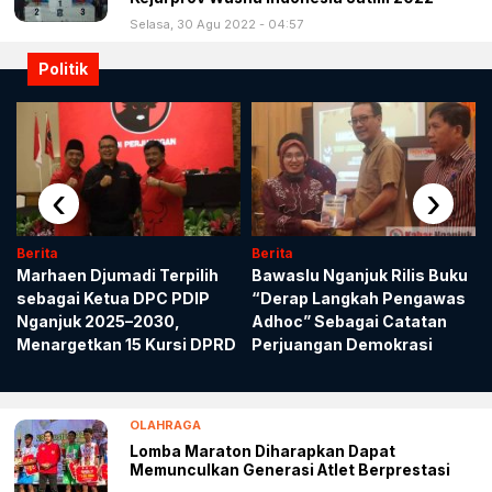
Selasa, 30 Agu 2022 - 04:57
Politik
‹
›
Berita
Berita
Marhaen Djumadi Terpilih
Bawaslu Nganjuk Rilis Buku
sebagai Ketua DPC PDIP
“Derap Langkah Pengawas
Nganjuk 2025–2030,
Adhoc” Sebagai Catatan
Menargetkan 15 Kursi DPRD
Perjuangan Demokrasi
OLAHRAGA
Lomba Maraton Diharapkan Dapat
Memunculkan Generasi Atlet Berprestasi