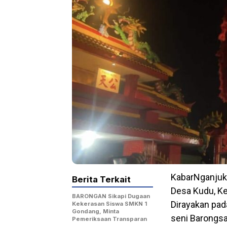
KabarNganjuk
Berita Terkait
Desa Kudu, K
BARONGAN Sikapi Dugaan
Dirayakan pad
Kekerasan Siswa SMKN 1
Gondang, Minta
seni Barongs
Pemeriksaan Transparan