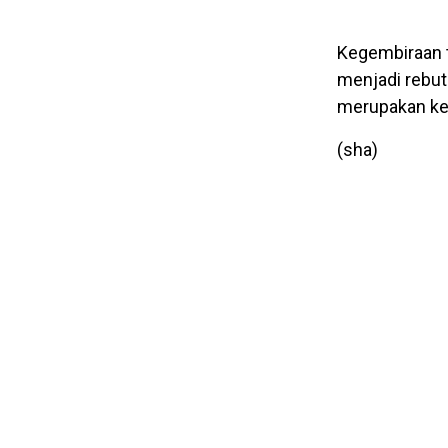
Kegembiraan 
menjadi rebu
merupakan keb
(sha)