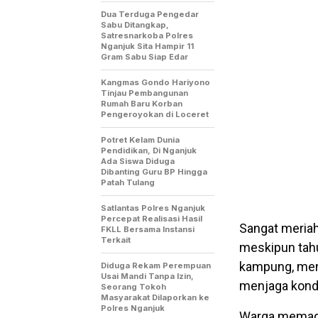
Dua Terduga Pengedar
Sabu Ditangkap,
Satresnarkoba Polres
Nganjuk Sita Hampir 11
Gram Sabu Siap Edar
Kangmas Gondo Hariyono
Tinjau Pembangunan
Rumah Baru Korban
Pengeroyokan di Loceret
Potret Kelam Dunia
Pendidikan, Di Nganjuk
Ada Siswa Diduga
Dibanting Guru BP Hingga
Patah Tulang
Satlantas Polres Nganjuk
Percepat Realisasi Hasil
Sangat meriah
FKLL Bersama Instansi
Terkait
meskipun tahu
kampung, men
Diduga Rekam Perempuan
Usai Mandi Tanpa Izin,
menjaga kondu
Seorang Tokoh
Masyarakat Dilaporkan ke
Polres Nganjuk
Warga memada