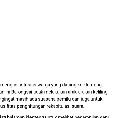
 dengan antusias warga yang datang ke klenteng,
n ini Barongsai tidak melakukan arak-arakan keliling
gingat masih ada suasana pemilu dan juga untuk
sifitas penghitungan rekapitulasi suara.
ti halaman klenteng untuk melihat penampilan seni