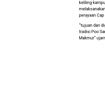
keliling kamp
melaksanakan 
perayaan Cap
“tujuan dari 
tradisi Poo S
Makmur” ujar