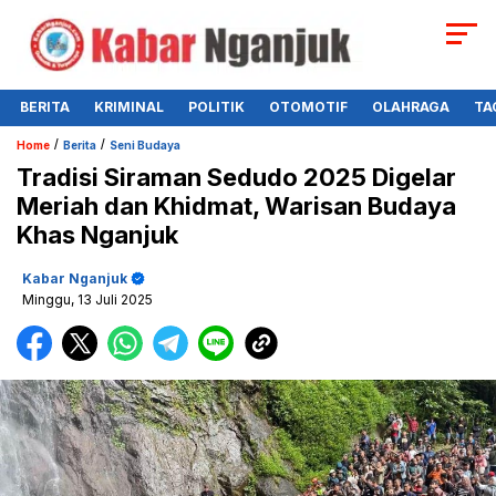
BERITA
KRIMINAL
POLITIK
OTOMOTIF
OLAHRAGA
TA
/
/
Home
Berita
Seni Budaya
Tradisi Siraman Sedudo 2025 Digelar
Meriah dan Khidmat, Warisan Budaya
Khas Nganjuk
Kabar Nganjuk
Minggu, 13 Juli 2025