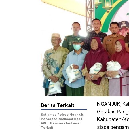
NGANJUK, Kab
Berita Terkait
Gerakan Panga
Satlantas Polres Nganjuk
Kabupaten/Kot
Percepat Realisasi Hasil
FKLL Bersama Instansi
siaga pengam
Terkait