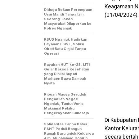
Keagamaan Nas
Diduga Rekam Perempuan
(01/04/2024).
Usai Mandi Tanpa Izin,
Seorang Tokoh
Masyarakat Dilaporkan ke
Polres Nganjuk
RSUD Nganjuk Hadirkan
Layanan ESWL, Solusi
Obati Batu Ginjal Tanpa
Operasi
Rayakan HUT ke-28, IJTI
Gelar Baksos Kesehatan
yang Dinilai Bupati
Marhaen Bawa Dampak
Nyata
Ribuan Massa Geruduk
Pengadilan Negeri
Nganjuk, Tuntut Vonis
Maksimal Pelaku
Pengeroyokan Sukorejo
Di Kabupaten 
Solidaritas Tanpa Batas:
Kantor Kelura
PSHT Peduli Bangun
Rumah Baru untuk Keluarga
secara bertah
Alm. Muhammad Qosirin