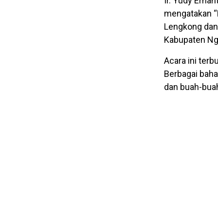
Ir. Yudy Erna
mengatakan “
Lengkong dan L
Kabupaten Nga
Acara ini ter
Berbagai bahan
dan buah-buah