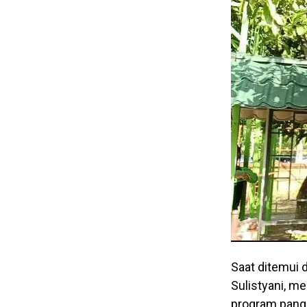
Saat ditemui d
Sulistyani, m
program panga