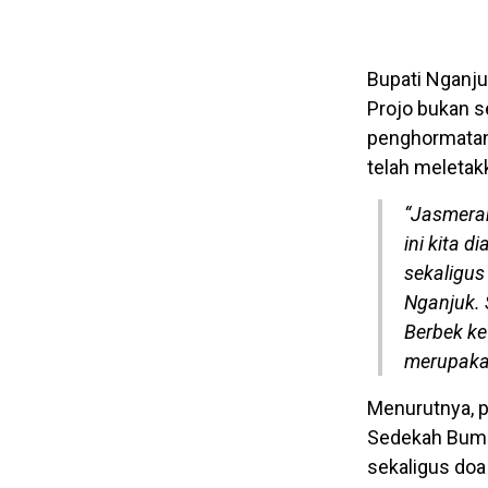
Bupati Nganj
Projo bukan s
penghormatan
telah meleta
“Jasmerah
ini kita 
sekaligus
Nganjuk. 
Berbek ke
merupakan
Menurutnya, p
Sedekah Bumi 
sekaligus do