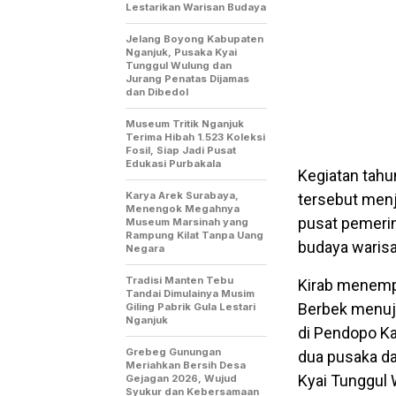
Lestarikan Warisan Budaya
Jelang Boyong Kabupaten
Nganjuk, Pusaka Kyai
Tunggul Wulung dan
Jurang Penatas Dijamas
dan Dibedol
Museum Tritik Nganjuk
Terima Hibah 1.523 Koleksi
Fosil, Siap Jadi Pusat
Edukasi Purbakala
Kegiatan tahu
Karya Arek Surabaya,
tersebut men
Menengok Megahnya
pusat pemerin
Museum Marsinah yang
Rampung Kilat Tanpa Uang
budaya warisa
Negara
Tradisi Manten Tebu
Kirab menempu
Tandai Dimulainya Musim
Berbek menuju
Giling Pabrik Gula Lestari
Nganjuk
di Pendopo Ka
Grebeg Gunungan
dua pusaka d
Meriahkan Bersih Desa
Kyai Tunggul 
Gejagan 2026, Wujud
Syukur dan Kebersamaan