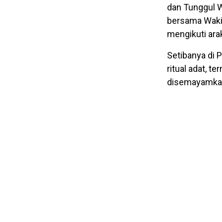
dan Tunggul W
bersama Wakil
mengikuti ara
Setibanya di 
ritual adat, 
disemayamkan