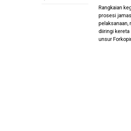
Rangkaian keg
prosesi jamas
pelaksanaan, 
diiringi keret
unsur Forkopi