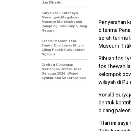
dan Dibedol
Karya Arek Surabaya,
Menengok Megahnya
Penyerahan ko
Museum Marsinah yang
Rampung Kilat Tanpa Uang
diterima Pena
Negara
serah terima 
Tradisi Manten Tebu
Museum Tritik
Tandai Dimulainya Musim
Giling Pabrik Gula Lestari
Nganjuk
Ribuan fosil y
Grebeg Gunungan
fosil hewan la
Meriahkan Bersih Desa
kelompok bovid
Gejagan 2026, Wujud
Syukur dan Kebersamaan
wilayah di Pu
Ronald Suryaj
bentuk kontri
bidang paleont
“Hari ini say
Tritik Nganju