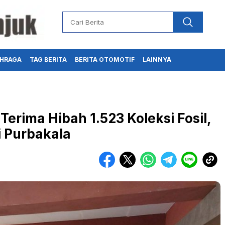
HRAGA
TAG BERITA
BERITA OTOMOTIF
LAINNYA
erima Hibah 1.523 Koleksi Fosil,
i Purbakala