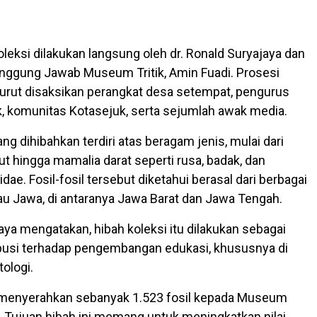
leksi dilakukan langsung oleh dr. Ronald Suryajaya dan
nggung Jawab Museum Tritik, Amin Fuadi. Prosesi
turut disaksikan perangkat desa setempat, pengurus
, komunitas Kotasejuk, serta sejumlah awak media.
ang dihibahkan terdiri atas beragam jenis, mulai dari
ut hingga mamalia darat seperti rusa, badak, dan
ae. Fosil-fosil tersebut diketahui berasal dari berbagai
lau Jawa, di antaranya Jawa Barat dan Jawa Tengah.
aya mengatakan, hibah koleksi itu dilakukan sebagai
busi terhadap pengembangan edukasi, khususnya di
ologi.
a menyerahkan sebanyak 1.523 fosil kepada Museum
k. Tujuan hibah ini memang untuk meningkatkan nilai