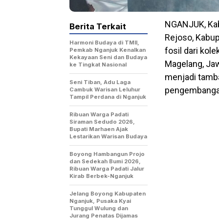
NGANJUK, Kaba
Berita Terkait
Rejoso, Kabup
Harmoni Budaya di TMII,
fosil dari kol
Pemkab Nganjuk Kenalkan
Kekayaan Seni dan Budaya
Magelang, Jaw
ke Tingkat Nasional
menjadi tamba
Seni Tiban, Adu Laga
pengembangan
Cambuk Warisan Leluhur
Tampil Perdana di Nganjuk
Ribuan Warga Padati
Siraman Sedudo 2026,
Bupati Marhaen Ajak
Lestarikan Warisan Budaya
Boyong Hambangun Projo
dan Sedekah Bumi 2026,
Ribuan Warga Padati Jalur
Kirab Berbek-Nganjuk
Jelang Boyong Kabupaten
Nganjuk, Pusaka Kyai
Tunggul Wulung dan
Jurang Penatas Dijamas