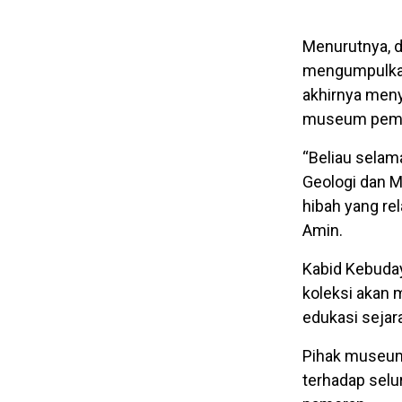
Menurutnya, d
mengumpulkan 
akhirnya meny
museum peme
“Beliau sela
Geologi dan M
hibah yang rel
Amin.
Kabid Kebuda
koleksi akan 
edukasi sejar
Pihak museum,
terhadap selu