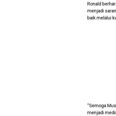
Ronald berha
menjadi saran
baik melalui 
“Semoga Muse
menjadi media