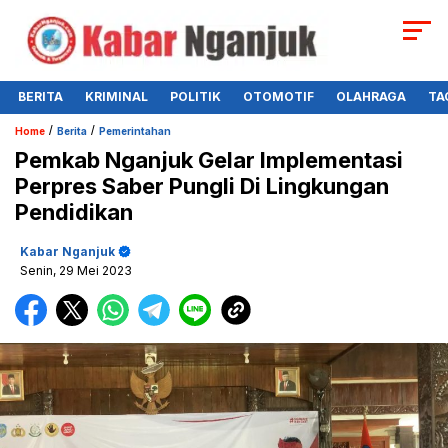
BERITA
KRIMINAL
POLITIK
OTOMOTIF
OLAHRAGA
TA
/
/
Home
Berita
Pemerintahan
Pemkab Nganjuk Gelar Implementasi
Perpres Saber Pungli Di Lingkungan
Pendidikan
Kabar Nganjuk
Senin, 29 Mei 2023