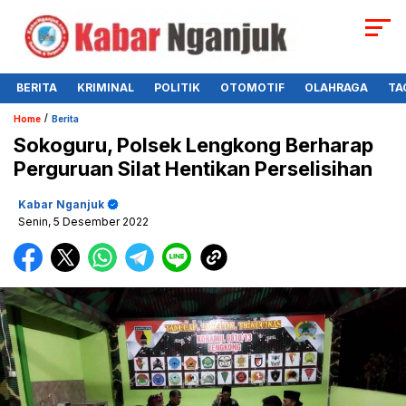
BERITA
KRIMINAL
POLITIK
OTOMOTIF
OLAHRAGA
TA
/
Home
Berita
Sokoguru, Polsek Lengkong Berharap
Perguruan Silat Hentikan Perselisihan
Kabar Nganjuk
Senin, 5 Desember 2022