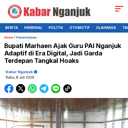
BERITA
KRIMINAL
POLITIK
OTOMOTIF
OLAHRAGA
TA
/
Home
Pemerintahan
Bupati Marhaen Ajak Guru PAI Nganjuk
Adaptif di Era Digital, Jadi Garda
Terdepan Tangkal Hoaks
Kabar Nganjuk
Rabu, 8 Juli 2026