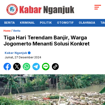
BERITA
KRIMINAL
POLITIK
OTOMOTIF
OLAHRAGA
TA
/
Home
Berita
Tiga Hari Terendam Banjir, Warga
Jogomerto Menanti Solusi Konkret
Kabar Nganjuk
Jumat, 27 Desember 2024