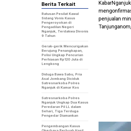
KabarNganjuk.
Berita Terkait
mengonfirmas
Ratusan Pesilat Kawal
penjualan min
Sidang Vonis Kasus
Pengeroyokan di
Tanjunganom,
Pengadilan Negeri
Nganjuk, Terdakwa Divonis
9 Tahun
Gerak-gerik Mencurigakan
Berujung Penangkapan,
Polisi Ungkap Pencurian
Perhiasan Rp120 Juta di
Lengkong
Diduga Bawa Sabu, Pria
Asal Jombang Diciduk
Satresnarkoba Polres
Nganjuk di Kamar Kos
Satresnarkoba Polres
Nganjuk Ungkap Dua Kasus
Peredaran Pil LL dalam
Sehari, Tiga Terduga
Pengedar Diamankan
Pengembangan Kasus
Okerbaya Berbuah Hasil,