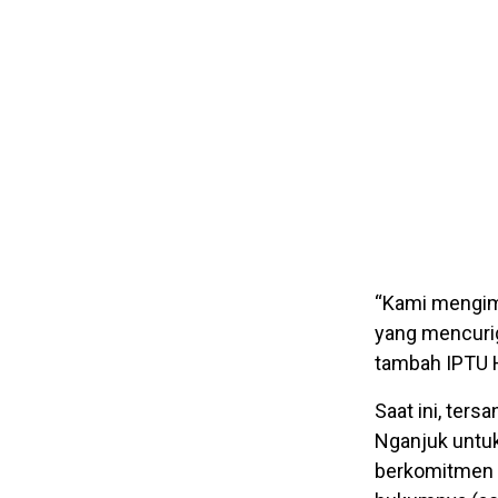
“Kami mengimb
yang mencurig
tambah IPTU 
Saat ini, ters
Nganjuk untuk
berkomitmen t