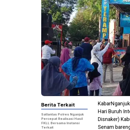
KabarNganjuk
Berita Terkait
Hari Buruh Int
Satlantas Polres Nganjuk
Disnaker) Kab
Percepat Realisasi Hasil
FKLL Bersama Instansi
Senam bareng 
Terkait