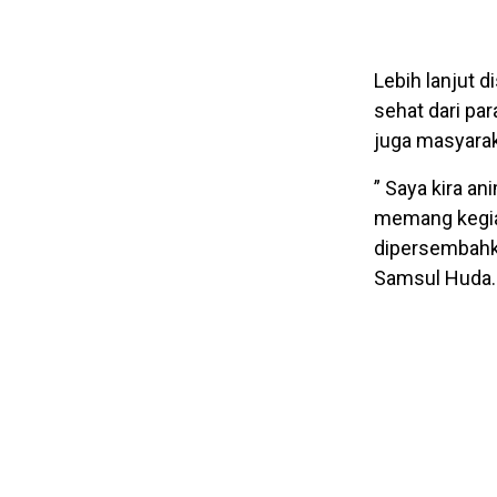
Lebih lanjut 
sehat dari pa
juga masyara
” Saya kira a
memang kegiat
dipersembahka
Samsul Huda.