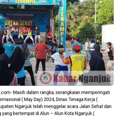
.com- Masih dalam rangka, serangkaian memperingati
ernasional ( May Day) 2024, Dinas Tenaga Kerja (
upaten Nganjuk telah menggelar acara Jalan Sehat dan
yang bertempat di Alun – Alun Kota Nganjuk (