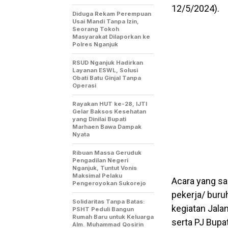
12/5/2024).
Diduga Rekam Perempuan
Usai Mandi Tanpa Izin,
Seorang Tokoh
Masyarakat Dilaporkan ke
Polres Nganjuk
RSUD Nganjuk Hadirkan
Layanan ESWL, Solusi
Obati Batu Ginjal Tanpa
Operasi
Rayakan HUT ke-28, IJTI
Gelar Baksos Kesehatan
yang Dinilai Bupati
Marhaen Bawa Dampak
Nyata
Ribuan Massa Geruduk
Pengadilan Negeri
Nganjuk, Tuntut Vonis
Maksimal Pelaku
Acara yang san
Pengeroyokan Sukorejo
pekerja/ buru
Solidaritas Tanpa Batas:
kegiatan Jala
PSHT Peduli Bangun
Rumah Baru untuk Keluarga
serta PJ Bupa
Alm. Muhammad Qosirin