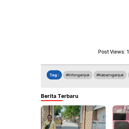
Post Views:
1
Tag :
#infonganjuk
#kabarnganjuk
Berita Terbaru