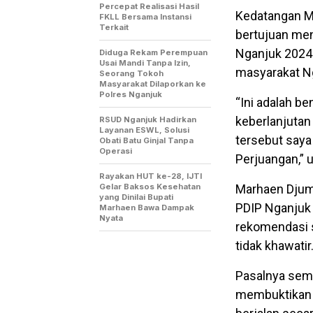
Percepat Realisasi Hasil
Kedatangan M
FKLL Bersama Instansi
Terkait
bertujuan men
Nganjuk 2024
Diduga Rekam Perempuan
Usai Mandi Tanpa Izin,
masyarakat N
Seorang Tokoh
Masyarakat Dilaporkan ke
Polres Nganjuk
“Ini adalah b
keberlanjutan
RSUD Nganjuk Hadirkan
Layanan ESWL, Solusi
tersebut saya
Obati Batu Ginjal Tanpa
Operasi
Perjuangan,” 
Rayakan HUT ke-28, IJTI
Gelar Baksos Kesehatan
Marhaen Djum
yang Dinilai Bupati
PDIP Nganjuk 
Marhaen Bawa Dampak
Nyata
rekomendasi s
tidak khawatir
Pasalnya sem
membuktikan 