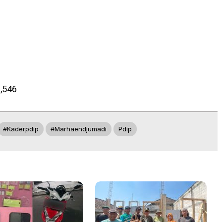
,546
#kaderpdip
#marhaendjumadi
Pdip