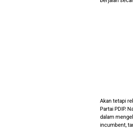
berjalan seca
Akan tetapi r
Partai PDIP. 
dalam mengel
incumbent, ta