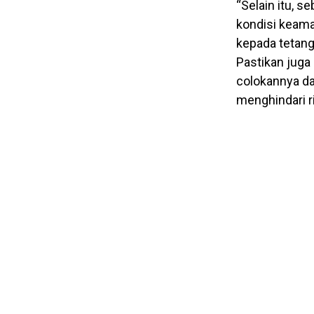
“Selain itu, 
kondisi keama
kepada tetangg
Pastikan juga 
colokannya da
menghindari ri