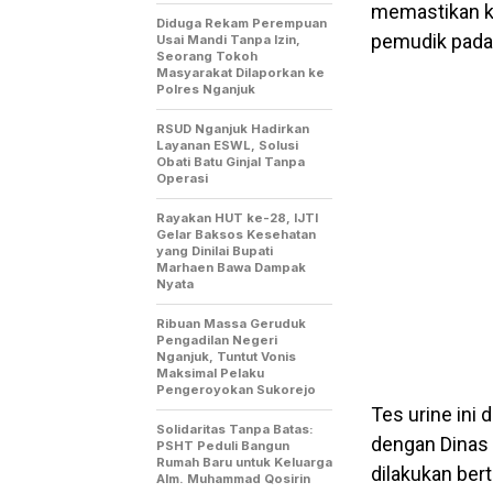
memastikan k
Diduga Rekam Perempuan
pemudik pada H
Usai Mandi Tanpa Izin,
Seorang Tokoh
Masyarakat Dilaporkan ke
Polres Nganjuk
RSUD Nganjuk Hadirkan
Layanan ESWL, Solusi
Obati Batu Ginjal Tanpa
Operasi
Rayakan HUT ke-28, IJTI
Gelar Baksos Kesehatan
yang Dinilai Bupati
Marhaen Bawa Dampak
Nyata
Ribuan Massa Geruduk
Pengadilan Negeri
Nganjuk, Tuntut Vonis
Maksimal Pelaku
Pengeroyokan Sukorejo
Tes urine ini
Solidaritas Tanpa Batas:
dengan Dinas
PSHT Peduli Bangun
Rumah Baru untuk Keluarga
dilakukan ber
Alm. Muhammad Qosirin