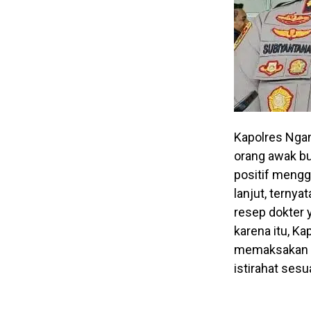
Kapolres Nga
orang awak bu
positif meng
lanjut, terny
resep dokter 
karena itu, K
memaksakan d
istirahat sesu