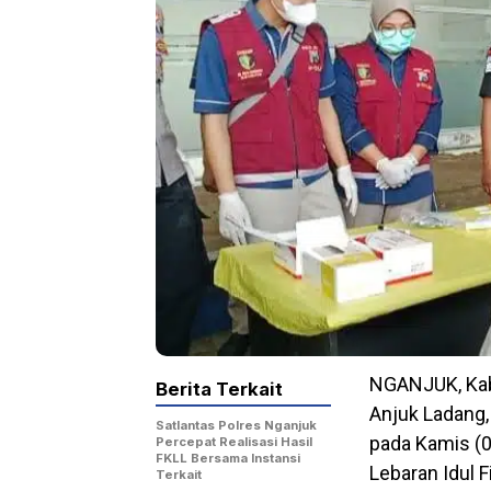
NGANJUK, Kab
Berita Terkait
Anjuk Ladang,
Satlantas Polres Nganjuk
pada Kamis (
Percepat Realisasi Hasil
FKLL Bersama Instansi
Lebaran Idul F
Terkait