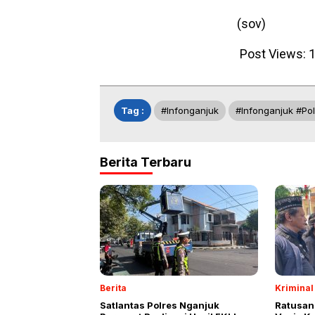
(sov)
Post Views:
1
Tag :
#infonganjuk
#infonganjuk #po
Berita Terbaru
Berita
Kriminal
Satlantas Polres Nganjuk
Ratusan