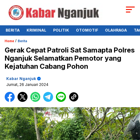
BERITA
KRIMINAL
POLITIK
OTOMOTIF
OLAHRAGA
TA
/
Home
Berita
Gerak Cepat Patroli Sat Samapta Polres
Nganjuk Selamatkan Pemotor yang
Kejatuhan Cabang Pohon
Kabar Nganjuk
Jumat, 26 Januari 2024