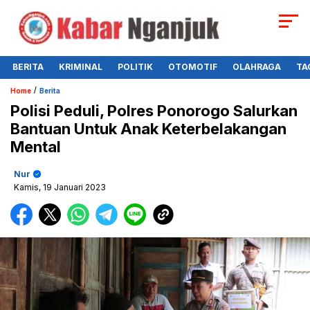
BERITA
KRIMINAL
POLITIK
OTOMOTIF
OLAHRAGA
TA
/
Home
Berita
Polisi Peduli, Polres Ponorogo Salurkan
Bantuan Untuk Anak Keterbelakangan
Mental
Nur
Kamis, 19 Januari 2023