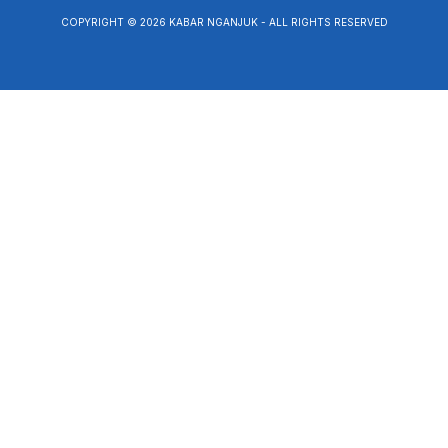
COPYRIGHT © 2026 KABAR NGANJUK - ALL RIGHTS RESERVED