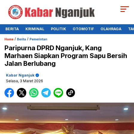
BERITA
KRIMINAL
POLITIK
OTOMOTIF
OLAHRAGA
TA
/
/
Home
Berita
Pemerintan
Paripurna DPRD Nganjuk, Kang
Marhaen Siapkan Program Sapu Bersih
Jalan Berlubang
Kabar Nganjuk
Selasa, 3 Maret 2026