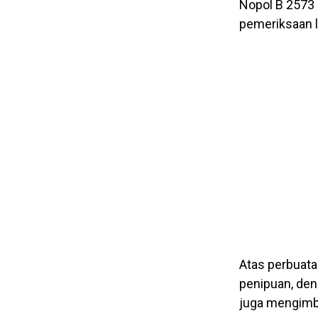
Nopol B 2573 
pemeriksaan l
Atas perbuata
penipuan, den
juga mengimba