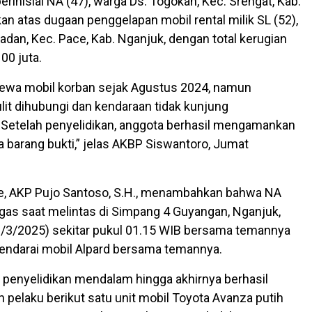
erinisial NA (47), warga Ds. Togokan, Kec. Srengat, Kab.
kan atas dugaan penggelapan mobil rental milik SL (52),
adan, Kec. Pace, Kab. Nganjuk, dengan total kerugian
00 juta.
ewa mobil korban sejak Agustus 2024, namun
lit dihubungi dan kendaraan tidak kunjung
 Setelah penyelidikan, anggota berhasil mengamankan
a barang bukti,” jelas AKBP Siswantoro, Jumat
e, AKP Pujo Santoso, S.H., menambahkan bahwa NA
gas saat melintas di Simpang 4 Guyangan, Nganjuk,
/3/2025) sekitar pukul 01.15 WIB bersama temannya
ndarai mobil Alpard bersama temannya.
 penyelidikan mendalam hingga akhirnya berhasil
elaku berikut satu unit mobil Toyota Avanza putih