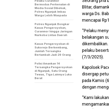
Seorang pria b
Pelaku Curanmor
Bermodus Perkenalan di
Blitar, diaman
Media Sosial Dibekuk,
Polres Nganjuk Imbau
warga Ds. Bab
Warga Lebih Waspada
mencapai Rp1
Polres Nganjuk Bongkar
Kasus Pengeroyokan,
“Pelaku meny
Curanmor hingga Jaringan
Narkoba Lintas Daerah
belakangan su
dikembalikan.
Kasus Pengeroyokan di
Sukorejo Berkembang,
pelaku besert
Jumlah Tersangka
Bertambah Jadi 29 Orang
(7/3/2025).
Polisi Amankan 14
Kapolsek Pac
Tersangka Pengeroyokan
di Nganjuk, Satu Orang
disergap petu
Tewas, Tiga Lainnya Luka
Berat
pada Kamis (6
dengan menge
“Kami lakukan
mengamankan p