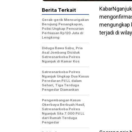
KabarNganjuk.
Berita Terkait
mengonfirmasi
Gerak-gerik Mencurigakan
mengungkap k
Berujung Penangkapan,
Polisi Ungkap Pencurian
terjadi di wil
Perhiasan Rp120 Juta di
Lengkong
Diduga Bawa Sabu, Pria
Asal Jombang Diciduk
Satresnarkoba Polres
Nganjuk di Kamar Kos
Satresnarkoba Polres
Nganjuk Ungkap Dua Kasus
Peredaran Pil LL dalam
Sehari, Tiga Terduga
Pengedar Diamankan
Pengembangan Kasus
Okerbaya Berbuah Hasil,
Satresnarkoba Polres
Nganjuk Sita 7.000 Pil LL
dari Rumah Terduga
Pengedar