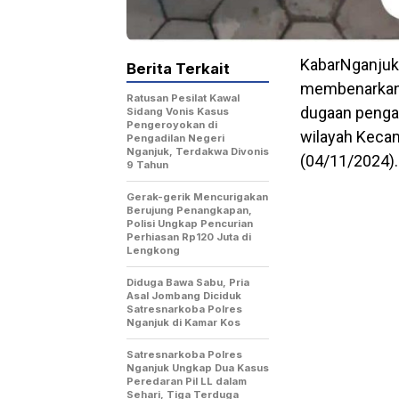
KabarNganjuk.
Berita Terkait
membenarkan 
Ratusan Pesilat Kawal
dugaan pengan
Sidang Vonis Kasus
Pengeroyokan di
wilayah Keca
Pengadilan Negeri
Nganjuk, Terdakwa Divonis
(04/11/2024).
9 Tahun
Gerak-gerik Mencurigakan
Berujung Penangkapan,
Polisi Ungkap Pencurian
Perhiasan Rp120 Juta di
Lengkong
Diduga Bawa Sabu, Pria
Asal Jombang Diciduk
Satresnarkoba Polres
Nganjuk di Kamar Kos
Satresnarkoba Polres
Nganjuk Ungkap Dua Kasus
Peredaran Pil LL dalam
Sehari, Tiga Terduga