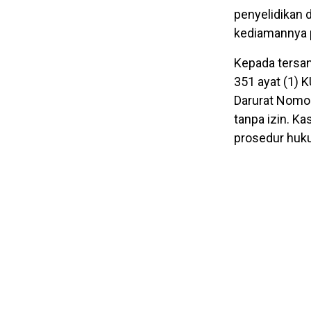
penyelidikan 
kediamannya pa
Kepada tersan
351 ayat (1) 
Darurat Nomor
tanpa izin. Ka
prosedur huku