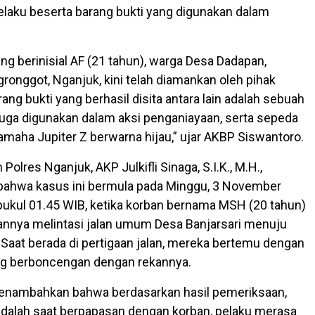
aku beserta barang bukti yang digunakan dalam
ng berinisial AF (21 tahun), warga Desa Dadapan,
onggot, Nganjuk, kini telah diamankan oleh pihak
rang bukti yang berhasil disita antara lain adalah sebuah
duga digunakan dalam aksi penganiayaan, serta sepeda
maha Jupiter Z berwarna hijau,” ujar AKBP Siswantoro.
Polres Nganjuk, AKP Julkifli Sinaga, S.I.K., M.H.,
bahwa kasus ini bermula pada Minggu, 3 November
 pukul 01.45 WIB, ketika korban bernama MSH (20 tahun)
nnya melintasi jalan umum Desa Banjarsari menuju
 Saat berada di pertigaan jalan, mereka bertemu dengan
ng berboncengan dengan rekannya.
menambahkan bahwa berdasarkan hasil pemeriksaan,
adalah saat berpapasan dengan korban, pelaku merasa