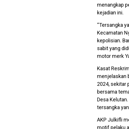
menangkap pel
kejadian ini.
“Tersangka ya
Kecamatan Ngr
kepolisian. Ba
sabit yang di
motor merk Ya
Kasat Reskrim 
menjelaskan 
2024, sekitar
bersama tema
Desa Kelutan.
tersangka ya
AKP Julkifli 
motif pelaku 