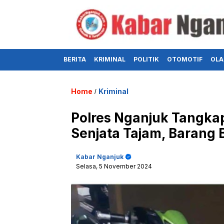
BERITA
KRIMINAL
POLITIK
OTOMOTIF
OLA
Home
Kriminal
/
Polres Nganjuk Tangka
Senjata Tajam, Barang B
Kabar Nganjuk
Selasa, 5 November 2024