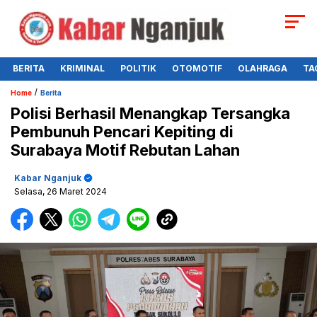
BERITA
KRIMINAL
POLITIK
OTOMOTIF
OLAHRAGA
TA
/
Home
Berita
Polisi Berhasil Menangkap Tersangka
Pembunuh Pencari Kepiting di
Surabaya Motif Rebutan Lahan
Kabar Nganjuk
Selasa, 26 Maret 2024