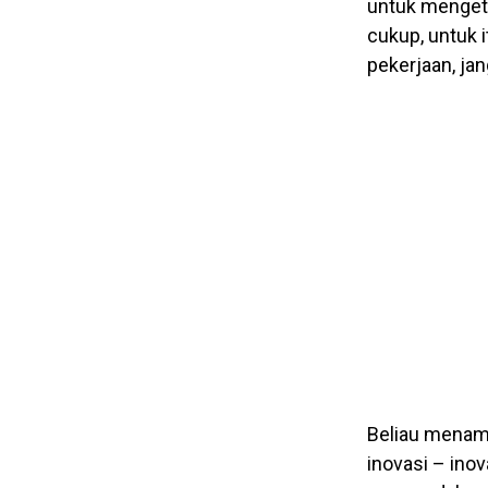
untuk mengeta
cukup, untuk 
pekerjaan, jan
Beliau menamb
inovasi – ino