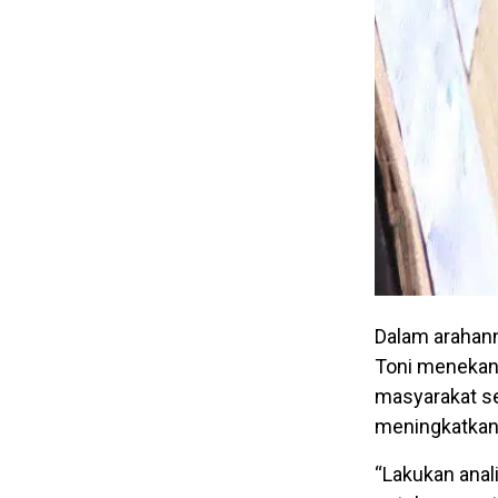
Dalam arahann
Toni menekank
masyarakat se
meningkatkan 
“Lakukan anal