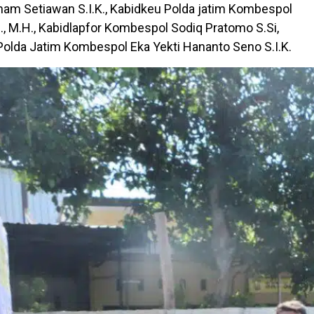
m Setiawan S.I.K., Kabidkeu Polda jatim Kombespol
H., M.H., Kabidlapfor Kombespol Sodiq Pratomo S.Si,
i Polda Jatim Kombespol Eka Yekti Hananto Seno S.I.K.