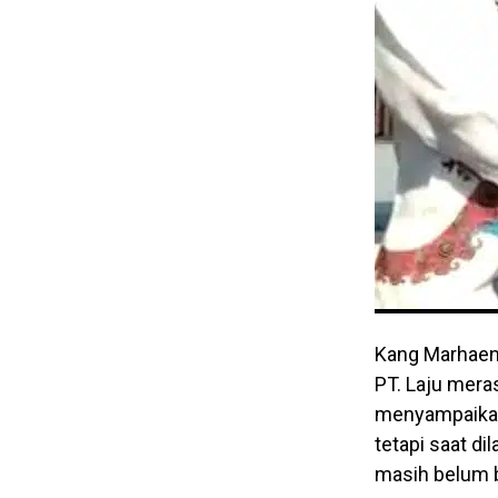
Kang Marhaen
PT. Laju mera
menyampaikan
tetapi saat di
masih belum b