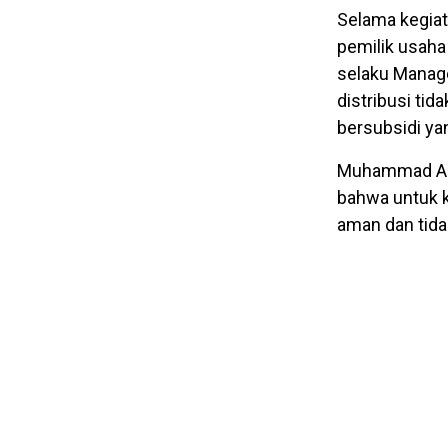
Selama kegia
pemilik usah
selaku Manag
distribusi ti
bersubsidi ya
Muhammad Am
bahwa untuk k
aman dan tida