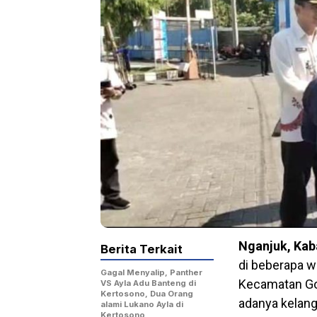
Nganjuk, Ka
Berita Terkait
di beberapa 
Gagal Menyalip, Panther
Kecamatan Go
VS Ayla Adu Banteng di
Kertosono, Dua Orang
adanya kelang
alami Lukano Ayla di
Kertosono