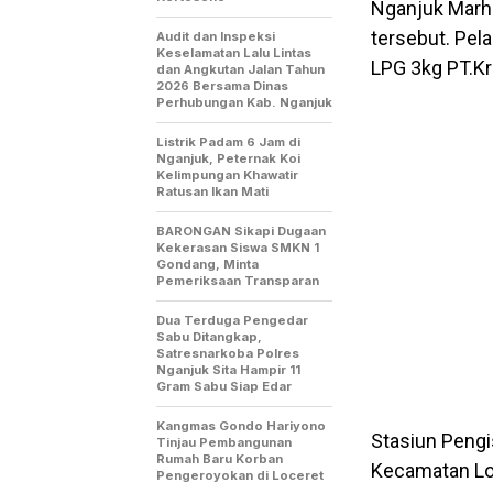
Nganjuk Marh
tersebut. Pel
Audit dan Inspeksi
Keselamatan Lalu Lintas
LPG 3kg PT.Kr
dan Angkutan Jalan Tahun
2026 Bersama Dinas
Perhubungan Kab. Nganjuk
Listrik Padam 6 Jam di
Nganjuk, Peternak Koi
Kelimpungan Khawatir
Ratusan Ikan Mati
BARONGAN Sikapi Dugaan
Kekerasan Siswa SMKN 1
Gondang, Minta
Pemeriksaan Transparan
Dua Terduga Pengedar
Sabu Ditangkap,
Satresnarkoba Polres
Nganjuk Sita Hampir 11
Gram Sabu Siap Edar
Kangmas Gondo Hariyono
Stasiun Pengi
Tinjau Pembangunan
Rumah Baru Korban
Kecamatan Lo
Pengeroyokan di Loceret