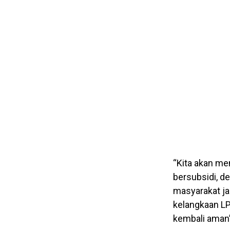
“Kita akan m
bersubsidi, d
masyarakat j
kelangkaan LP
kembali aman