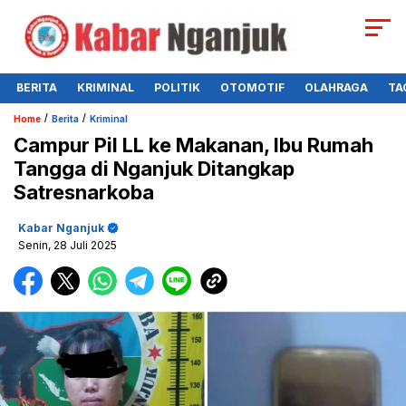
BERITA
KRIMINAL
POLITIK
OTOMOTIF
OLAHRAGA
TA
/
/
Home
Berita
Kriminal
Campur Pil LL ke Makanan, Ibu Rumah
Tangga di Nganjuk Ditangkap
Satresnarkoba
Kabar Nganjuk
Senin, 28 Juli 2025