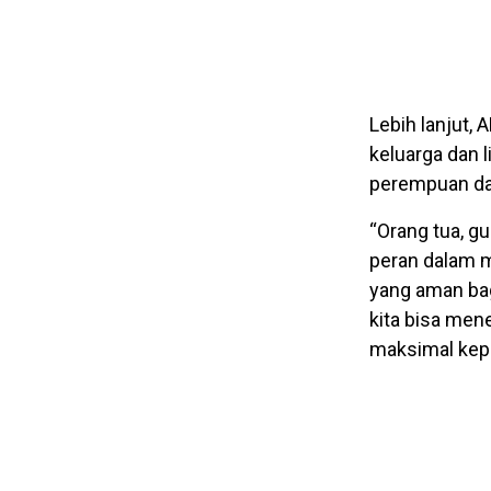
Lebih lanjut,
keluarga dan
perempuan da
“Orang tua, g
peran dalam 
yang aman bag
kita bisa men
maksimal kepa