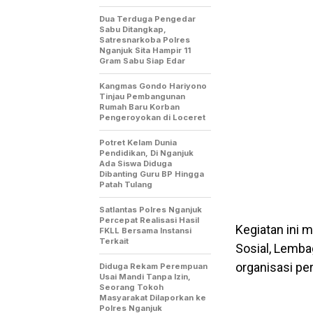
Dua Terduga Pengedar
Sabu Ditangkap,
Satresnarkoba Polres
Nganjuk Sita Hampir 11
Gram Sabu Siap Edar
Kangmas Gondo Hariyono
Tinjau Pembangunan
Rumah Baru Korban
Pengeroyokan di Loceret
Potret Kelam Dunia
Pendidikan, Di Nganjuk
Ada Siswa Diduga
Dibanting Guru BP Hingga
Patah Tulang
Satlantas Polres Nganjuk
Percepat Realisasi Hasil
Kegiatan ini 
FKLL Bersama Instansi
Terkait
Sosial, Lemba
organisasi pe
Diduga Rekam Perempuan
Usai Mandi Tanpa Izin,
Seorang Tokoh
Masyarakat Dilaporkan ke
Polres Nganjuk