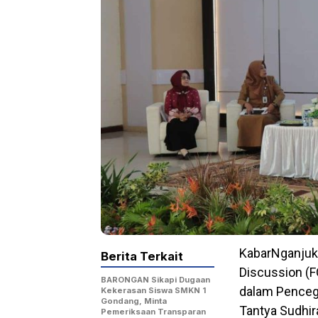
KabarNganjuk
Berita Terkait
Discussion (F
BARONGAN Sikapi Dugaan
dalam Penceg
Kekerasan Siswa SMKN 1
Gondang, Minta
Tantya Sudhira
Pemeriksaan Transparan