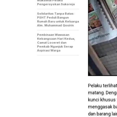
Maksimal Pelaku
Pengeroyokan Sukorejo
Solidaritas Tanpa Batas:
PSHT Peduli Bangun
Rumah Baru untuk Keluarga
Alm. Muhammad Qosirin
Pembinaan Wawasan
Kebangsaan Hari Kedua,
Camat Loceret dan
Pemkab Nganjuk Serap
Aspirasi Warga
Pelaku terlih
matang. Deng
kunci khusus 
menggasak bar
dan barang la