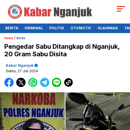
BERITA
KRIMINAL
POLITIK
OTOMOTIF
OLAHRAGA
TA
/
Home
Berita
Pengedar Sabu Ditangkap di Nganjuk,
20 Gram Sabu Disita
Kabar Nganjuk
Sabtu, 27 Juli 2024