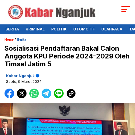
BERITA
KRIMINAL
POLITIK
OTOMOTIF
OLAHRAGA
TA
/
Home
Berita
Sosialisasi Pendaftaran Bakal Calon
Anggota KPU Periode 2024-2029 Oleh
Timsel Jatim 5
Kabar Nganjuk
Sabtu, 9 Maret 2024