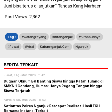
Juni bisa terus dilanjutkan” Tandas Kang Marhaen.
Post Views:
2,362
Tag :
#gotongroyong
#infonganjuk
#kirabbudaya
#pawai
#Viral
Kabarnganjuk.com
Nganjuk
BERITA TERKAIT
Jumat, 7 Agustus 2026 - 11:42
Dugaan Oknum BK Banting Siswa hingga Patah Tulang di
SMKN 1 Gondang, Humas: Hanya Pegang Tangan hingga
Siswa Terjatuh
Kamis, 6 Agustus 2026 - 15:53
Satlantas Polres Nganjuk Percepat Realisasi Hasil FKLL
Bersama Instansi Terkait