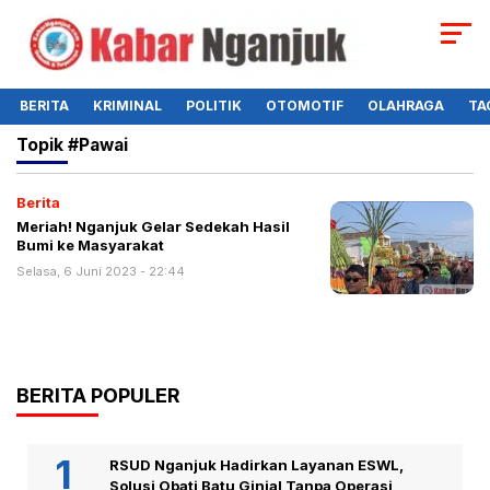
BERITA
KRIMINAL
POLITIK
OTOMOTIF
OLAHRAGA
TA
Topik
#pawai
Berita
Meriah! Nganjuk Gelar Sedekah Hasil
Bumi ke Masyarakat
Selasa, 6 Juni 2023 - 22:44
BERITA POPULER
RSUD Nganjuk Hadirkan Layanan ESWL,
Solusi Obati Batu Ginjal Tanpa Operasi