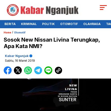
BERITA
KRIMINAL
POLITIK
OTOMOTIF
OLAHRAGA
TA
/
Home
Otomotif
Sosok New Nissan Livina Terungkap,
Apa Kata NMI?
Kabar Nganjuk
Sabtu, 16 Maret 2019