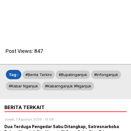
Post Views:
847
Tag :
#berita Terkini
#bupatinganjuk
#infonganjuk
#kabar Nganjuk
#kabarnganjuk #nganjuk
BERITA TERKAIT
Jumat, 7 Agustus 2026 - 15:09
Dua Terduga Pengedar Sabu Ditangkap, Satresnarkoba