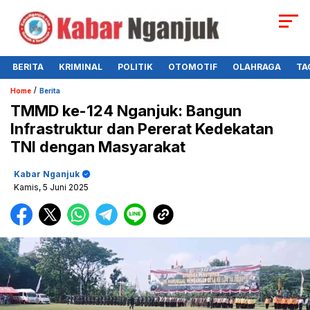
BERITA
KRIMINAL
POLITIK
OTOMOTIF
OLAHRAGA
TA
/
Home
Berita
TMMD ke-124 Nganjuk: Bangun
Infrastruktur dan Pererat Kedekatan
TNI dengan Masyarakat
Kabar Nganjuk
Kamis, 5 Juni 2025