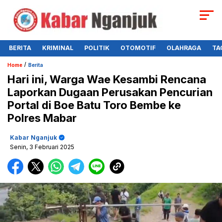
BERITA
KRIMINAL
POLITIK
OTOMOTIF
OLAHRAGA
TA
/
Home
Berita
Hari ini, Warga Wae Kesambi Rencana
Laporkan Dugaan Perusakan Pencurian
Portal di Boe Batu Toro Bembe ke
Polres Mabar
Kabar Nganjuk
Senin, 3 Februari 2025