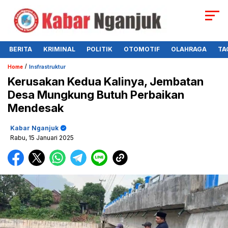
BERITA
KRIMINAL
POLITIK
OTOMOTIF
OLAHRAGA
TA
/
Home
Insfrastruktur
Kerusakan Kedua Kalinya, Jembatan
Desa Mungkung Butuh Perbaikan
Mendesak
Kabar Nganjuk
Rabu, 15 Januari 2025