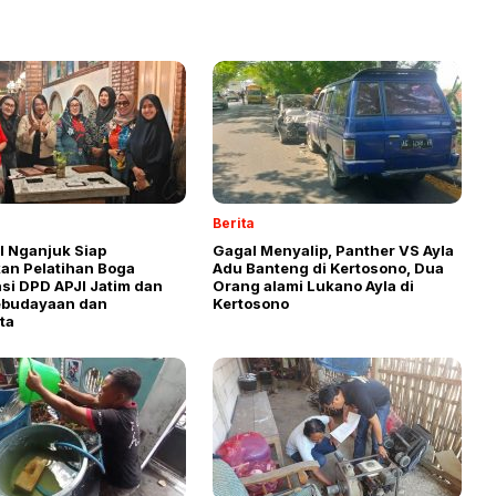
Berita
I Nganjuk Siap
Gagal Menyalip, Panther VS Ayla
an Pelatihan Boga
Adu Banteng di Kertosono, Dua
si DPD APJI Jatim dan
Orang alami Lukano Ayla di
ebudayaan dan
Kertosono
ata