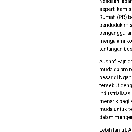
Keadaan lapan
seperti kemis
Rumah (PR) b
penduduk mis
pengangguran
mengalami kon
tantangan bes
Aushaf Fajr, 
muda dalam m
besar di Ngan
tersebut den
industrialisa
menarik bagi 
muda untuk ter
dalam mengem
Lebih lanjut,