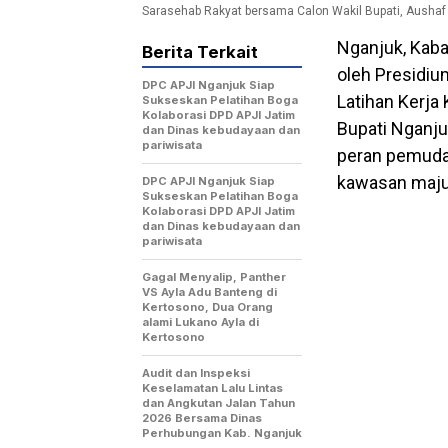
Sarasehab Rakyat bersama Calon Wakil Bupati, Aushaf F
Nganjuk, Kab
Berita Terkait
oleh Presidium
DPC APJI Nganjuk Siap
Latihan Kerja
Sukseskan Pelatihan Boga
Kolaborasi DPD APJI Jatim
Bupati Nganj
dan Dinas kebudayaan dan
pariwisata
peran pemuda
kawasan maju
DPC APJI Nganjuk Siap
Sukseskan Pelatihan Boga
Kolaborasi DPD APJI Jatim
dan Dinas kebudayaan dan
pariwisata
Gagal Menyalip, Panther
VS Ayla Adu Banteng di
Kertosono, Dua Orang
alami Lukano Ayla di
Kertosono
Audit dan Inspeksi
Keselamatan Lalu Lintas
dan Angkutan Jalan Tahun
2026 Bersama Dinas
Perhubungan Kab. Nganjuk