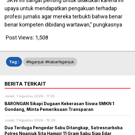
“SKW ini sangat penting untuk dilakukan karena ini
upaya untuk mendapatkan pengakuan terhadap
profesi jurnalis agar mereka terbukti bahwa benar
benar kompeten dibidang wartawan,” pungkasnya
Post Views:
1,508
Tag :
#Nganjuk #KabarNganjuk
BERITA TERKAIT
Jumat, 7 Agustus 2026 - 17:05
BARONGAN Sikapi Dugaan Kekerasan Siswa SMKN 1
Gondang, Minta Pemeriksaan Transparan
Jumat, 7 Agustus 2026 - 15:09
Dua Terduga Pengedar Sabu Ditangkap, Satresnarkoba
Polres Nganjuk Sita Hampir 11 Gram Sabu Siap Edar