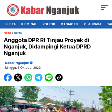
BERITA
KRIMINAL
POLITIK
OTOMOTIF
OLAHRAGA
TA
/
Home
Berita
Anggota DPR RI Tinjau Proyek di
Nganjuk, Didampingi Ketua DPRD
Nganjuk
Kabar Nganjuk
Minggu, 8 Oktober 2023