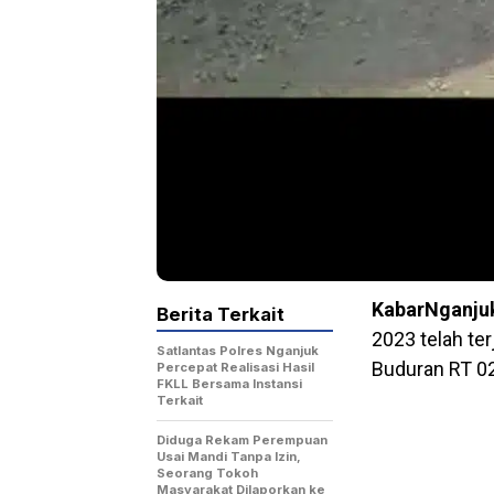
KabarNganju
Berita Terkait
2023 telah te
Satlantas Polres Nganjuk
Buduran RT 0
Percepat Realisasi Hasil
FKLL Bersama Instansi
Terkait
Diduga Rekam Perempuan
Usai Mandi Tanpa Izin,
Seorang Tokoh
Masyarakat Dilaporkan ke