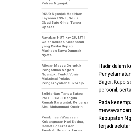
Polres Nganjuk
RSUD Nganjuk Hadirkan
Layanan ESWL, Solusi
Obati Batu Ginjal Tanpa
Operasi
Rayakan HUT ke-28, IJTI
Gelar Baksos Kesehatan
yang Dinilai Bupati
Marhaen Bawa Dampak
Nyata
Hadir dalam k
Ribuan Massa Geruduk
Pengadilan Negeri
Penyelamatan,
Nganjuk, Tuntut Vonis
Maksimal Pelaku
Bagor, Kapols
Pengeroyokan Sukorejo
personil, ser
Solidaritas Tanpa Batas:
PSHT Peduli Bangun
Pada kesempat
Rumah Baru untuk Keluarga
Alm. Muhammad Qosirin
mewawancarai
Kabupaten Nga
Pembinaan Wawasan
Kebangsaan Hari Kedua,
terjadi sekit
Camat Loceret dan
Pemkab Nganjuk Serap