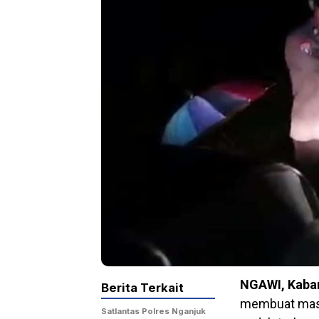
NGAWI, Kaba
Berita Terkait
membuat masya
Satlantas Polres Nganjuk