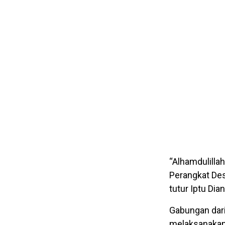
“Alhamdulillah
Perangkat Desa
tutur Iptu Dia
Gabungan dari
melaksanakan 