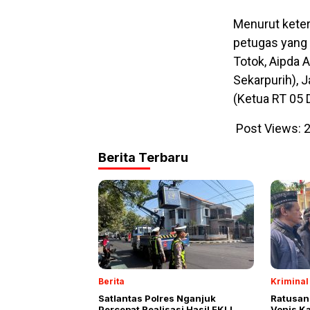
Menurut keter
petugas yang 
Totok, Aipda 
Sekarpurih), 
(Ketua RT 05
Post Views:
2
Berita Terbaru
Berita
Kriminal
Satlantas Polres Nganjuk
Ratusan
Percepat Realisasi Hasil FKLL
Vonis K