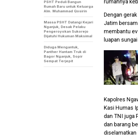
rumahnya keba
PSHT Peduli Bangun
Rumah Baru untuk Keluarga
Alm. Muhammad Qosirin
Dengan gerak 
Jatim bersam
Massa PSHT Datangi Kejari
Nganjuk, Desak Pelaku
membantu evak
Pengeroyokan Sukorejo
Dijatuhi Hukuman Maksimal
luapan sungai
Diduga Mengantuk,
Panther Hantam Truk di
Bagor Nganjuk, Sopir
Sempat Terjepit
Kapolres Ngawi
Kasi Humas Ip
dan TNI juga 
dan barang be
diselamatkan 