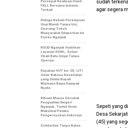
sudah terken
Percepat Realisasi Hasil
FKLL Bersama Instansi
agar segera m
Terkait
Diduga Rekam Perempuan
Usai Mandi Tanpa Izin,
Seorang Tokoh
Masyarakat Dilaporkan ke
Polres Nganjuk
RSUD Nganjuk Hadirkan
Layanan ESWL, Solusi
Obati Batu Ginjal Tanpa
Operasi
Rayakan HUT ke-28, IJTI
Gelar Baksos Kesehatan
yang Dinilai Bupati
Marhaen Bawa Dampak
Nyata
Ribuan Massa Geruduk
Pengadilan Negeri
Sepeti yang d
Nganjuk, Tuntut Vonis
Maksimal Pelaku
Desa Sekarjat
Pengeroyokan Sukorejo
(45) yang seg
Solidaritas Tanpa Batas: