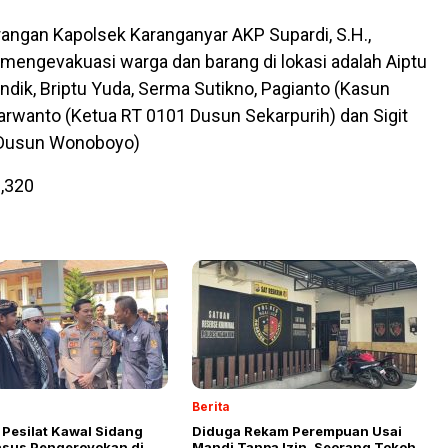
angan Kapolsek Karanganyar AKP Supardi, S.H.,
mengevakuasi warga dan barang di lokasi adalah Aiptu
Andik, Briptu Yuda, Serma Sutikno, Pagianto (Kasun
Jarwanto (Ketua RT 0101 Dusun Sekarpurih) dan Sigit
 Dusun Wonoboyo)
,320
Berita
 Pesilat Kawal Sidang
Diduga Rekam Perempuan Usai
asus Pengeroyokan di
Mandi Tanpa Izin, Seorang Tokoh