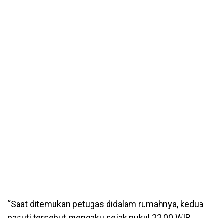
“Saat ditemukan petugas didalam rumahnya, kedua
pasuti tersebut mengaku sejak pukul 22.00 WIB