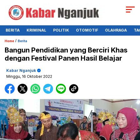
BERITA
KRIMINAL
POLITIK
OTOMOTIF
OLAHRAGA
TA
/
Home
Berita
Bangun Pendidikan yang Berciri Khas
dengan Festival Panen Hasil Belajar
Kabar Nganjuk
Minggu, 16 Oktober 2022