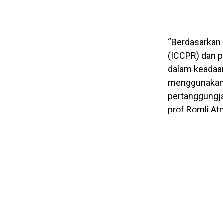
“Berdasarkan I
(ICCPR) dan p
dalam keadaan
menggunakan s
pertanggungja
prof Romli At