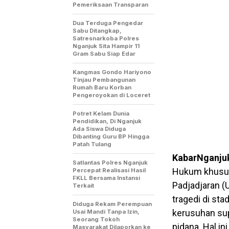
Pemeriksaan Transparan
Dua Terduga Pengedar
Sabu Ditangkap,
Satresnarkoba Polres
Nganjuk Sita Hampir 11
Gram Sabu Siap Edar
Kangmas Gondo Hariyono
Tinjau Pembangunan
Rumah Baru Korban
Pengeroyokan di Loceret
Potret Kelam Dunia
Pendidikan, Di Nganjuk
Ada Siswa Diduga
Dibanting Guru BP Hingga
Patah Tulang
KabarNganju
Satlantas Polres Nganjuk
Hukum khususn
Percepat Realisasi Hasil
FKLL Bersama Instansi
Padjadjaran (
Terkait
tragedi di st
Diduga Rekam Perempuan
kerusuhan sup
Usai Mandi Tanpa Izin,
Seorang Tokoh
pidana. Hal i
Masyarakat Dilaporkan ke