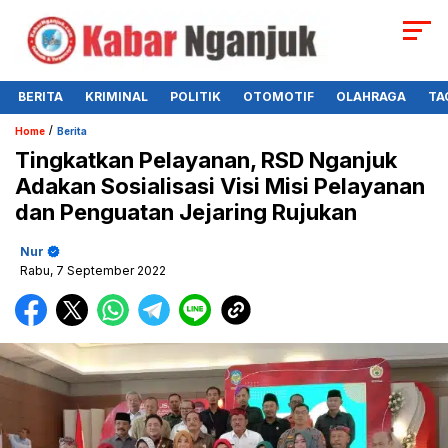
BERITA
KRIMINAL
POLITIK
OTOMOTIF
OLAHRAGA
TA
/
Home
Berita
Tingkatkan Pelayanan, RSD Nganjuk
Adakan Sosialisasi Visi Misi Pelayanan
dan Penguatan Jejaring Rujukan
Nur
Rabu, 7 September 2022