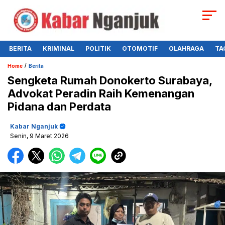
BERITA
KRIMINAL
POLITIK
OTOMOTIF
OLAHRAGA
TA
/
Home
Berita
Sengketa Rumah Donokerto Surabaya,
Advokat Peradin Raih Kemenangan
Pidana dan Perdata
Kabar Nganjuk
Senin, 9 Maret 2026