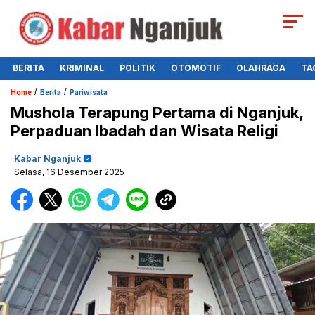
BERITA
KRIMINAL
POLITIK
OTOMOTIF
OLAHRAGA
TA
/
/
Home
Berita
Pariwisata
Mushola Terapung Pertama di Nganjuk,
Perpaduan Ibadah dan Wisata Religi
Kabar Nganjuk
Selasa, 16 Desember 2025