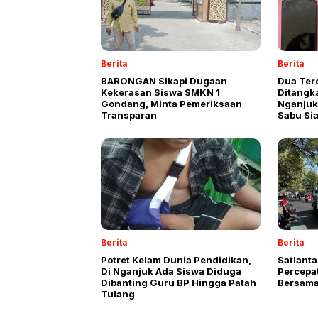
Berita
Berita
BARONGAN Sikapi Dugaan
Dua Ter
Kekerasan Siswa SMKN 1
Ditangk
Gondang, Minta Pemeriksaan
Nganjuk 
Transparan
Sabu Si
Berita
Berita
Potret Kelam Dunia Pendidikan,
Satlanta
Di Nganjuk Ada Siswa Diduga
Percepat
Dibanting Guru BP Hingga Patah
Bersama 
Tulang