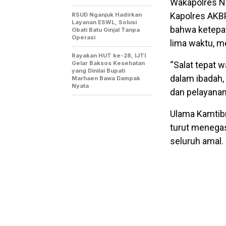
Wakapolres Ng
Kapolres AKBP
RSUD Nganjuk Hadirkan
Layanan ESWL, Solusi
bahwa ketepa
Obati Batu Ginjal Tanpa
Operasi
lima waktu, m
Rayakan HUT ke-28, IJTI
Gelar Baksos Kesehatan
“Salat tepat w
yang Dinilai Bupati
dalam ibadah,
Marhaen Bawa Dampak
Nyata
dan pelayanan
Ulama Kamtibm
turut menegas
seluruh amal.