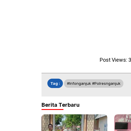
Post Views:
Tag :
#infonganjuk #polresnganjuk
Berita Terbaru