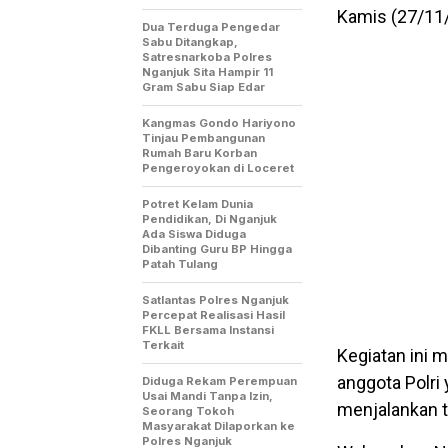
Kamis (27/11
Dua Terduga Pengedar
Sabu Ditangkap,
Satresnarkoba Polres
Nganjuk Sita Hampir 11
Gram Sabu Siap Edar
Kangmas Gondo Hariyono
Tinjau Pembangunan
Rumah Baru Korban
Pengeroyokan di Loceret
Potret Kelam Dunia
Pendidikan, Di Nganjuk
Ada Siswa Diduga
Dibanting Guru BP Hingga
Patah Tulang
Satlantas Polres Nganjuk
Percepat Realisasi Hasil
FKLL Bersama Instansi
Terkait
Kegiatan ini 
anggota Polri 
Diduga Rekam Perempuan
Usai Mandi Tanpa Izin,
menjalankan t
Seorang Tokoh
Masyarakat Dilaporkan ke
Polres Nganjuk