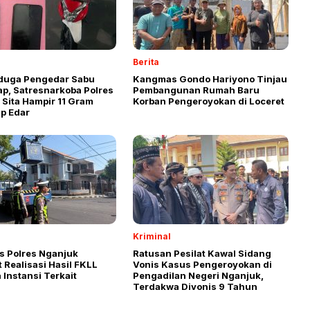
Berita
duga Pengedar Sabu
Kangmas Gondo Hariyono Tinjau
ap, Satresnarkoba Polres
Pembangunan Rumah Baru
Sita Hampir 11 Gram
Korban Pengeroyokan di Loceret
ap Edar
Kriminal
s Polres Nganjuk
Ratusan Pesilat Kawal Sidang
 Realisasi Hasil FKLL
Vonis Kasus Pengeroyokan di
Instansi Terkait
Pengadilan Negeri Nganjuk,
Terdakwa Divonis 9 Tahun