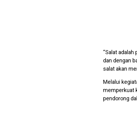
“Salat adalah 
dan dengan ba
salat akan me
Melalui kegia
memperkuat ka
pendorong dal