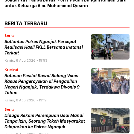
Solidaritas Tanpa Batas: PSHT Peduli Bangun Rumah Baru
untuk Keluarga Alm. Muhammad Qosirin
BERITA TERBARU
Berita
Satlantas Polres Nganjuk Percepat
Realisasi Hasil FKLL Bersama Instansi
Terkait
Kamis, 6 Agu 2026 - 15:53
Kriminal
Ratusan Pesilat Kawal Sidang Vonis
Kasus Pengeroyokan di Pengadilan
Negeri Nganjuk, Terdakwa Divonis 9
Tahun
Kamis, 6 Agu 2026 - 13:19
Berita
Diduga Rekam Perempuan Usai Mandi
Tanpa Izin, Seorang Tokoh Masyarakat
Dilaporkan ke Polres Nganjuk