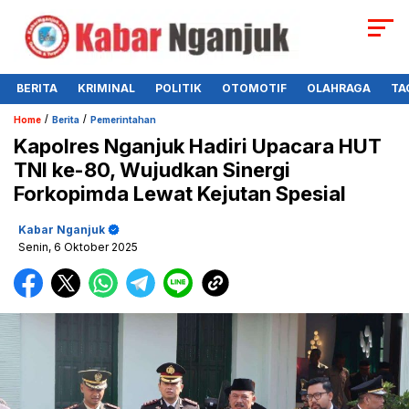
BERITA
KRIMINAL
POLITIK
OTOMOTIF
OLAHRAGA
TA
/
/
Home
Berita
Pemerintahan
Kapolres Nganjuk Hadiri Upacara HUT
TNI ke-80, Wujudkan Sinergi
Forkopimda Lewat Kejutan Spesial
Kabar Nganjuk
Senin, 6 Oktober 2025