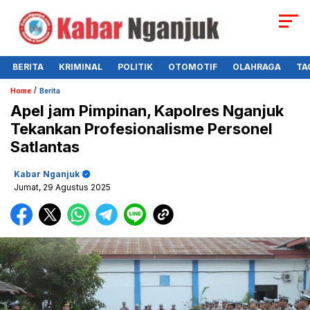
BERITA
KRIMINAL
POLITIK
OTOMOTIF
OLAHRAGA
TA
/
Home
Berita
Apel jam Pimpinan, Kapolres Nganjuk
Tekankan Profesionalisme Personel
Satlantas
Kabar Nganjuk
Jumat, 29 Agustus 2025