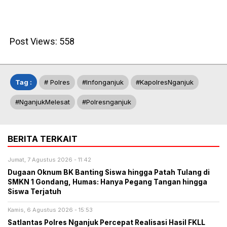
Post Views:
558
Tag :
# Polres
#infonganjuk
#KapolresNganjuk
#NganjukMelesat
#polresnganjuk
BERITA TERKAIT
Jumat, 7 Agustus 2026 - 11:42
Dugaan Oknum BK Banting Siswa hingga Patah Tulang di
SMKN 1 Gondang, Humas: Hanya Pegang Tangan hingga
Siswa Terjatuh
Kamis, 6 Agustus 2026 - 15:53
Satlantas Polres Nganjuk Percepat Realisasi Hasil FKLL